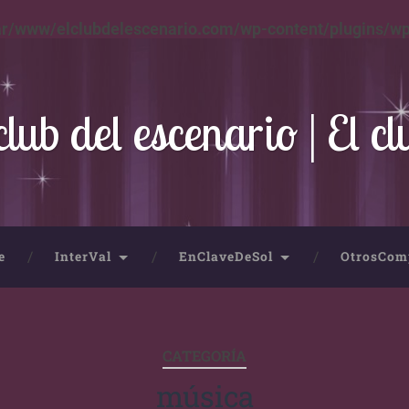
ar/www/elclubdelescenario.com/wp-content/plugins/wp
club del escenario | El cl
e
InterVal
EnClaveDeSol
OtrosCom
CATEGORÍA
música