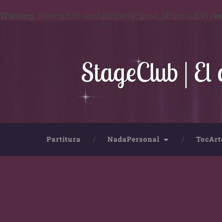
Warning
: Attempt to read property "post_id" on null in
/v
StageClub | El 
Partitura
NadaPersonal
TocArt