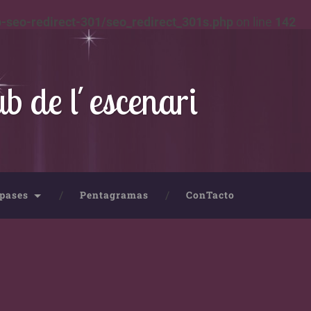
-seo-redirect-301/seo_redirect_301s.php
on line
142
ub de l´escenari
pases
Pentagramas
ConTacto