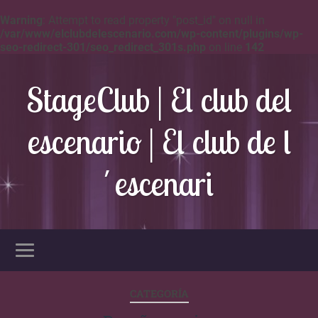
Warning
: Attempt to read property "post_id" on null in
/var/www/elclubdelescenario.com/wp-content/plugins/wp-
seo-redirect-301/seo_redirect_301s.php
on line
142
StageClub | El club del
escenario | El club de l
´escenari
CATEGORÍA