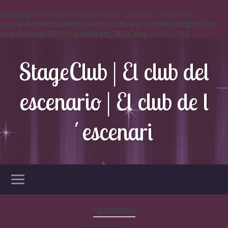
Warning
: Attempt to read property "post_id" on null in
/var/www/elclubdelescenario.com/wp-content/plugins/wp-
seo-redirect-301/seo_redirect_301s.php
on line
142
StageClub | El club del
escenario | El club de l
´escenari
CATEGORÍA