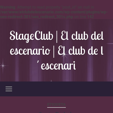
Warning
: Attempt to read property "post_id" on null in
/var/www/elclubdelescenario.com/wp-content/plugins/wp-
seo-redirect-301/seo_redirect_301s.php
on line
142
StageClub | El club del
escenario | El club de l
´escenari
ETIQUETA