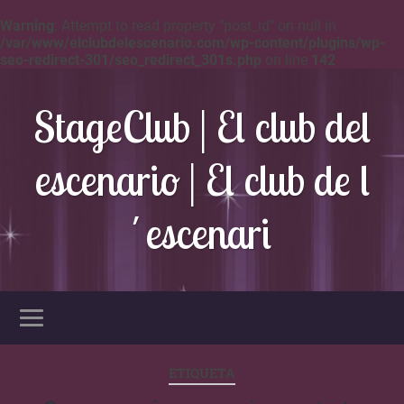
Warning
: Attempt to read property "post_id" on null in
/var/www/elclubdelescenario.com/wp-content/plugins/wp-
seo-redirect-301/seo_redirect_301s.php
on line
142
StageClub | El club del
escenario | El club de l
´escenari
ETIQUETA