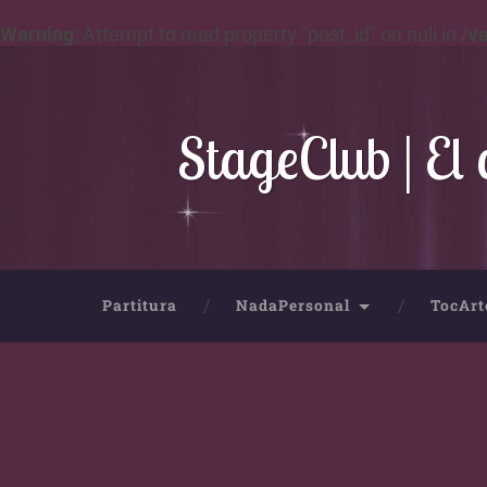
Warning
: Attempt to read property "post_id" on null in
/v
StageClub | El 
Partitura
NadaPersonal
TocArt