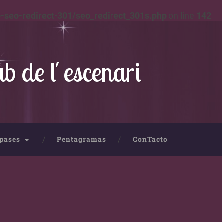
-seo-redirect-301/seo_redirect_301s.php
on line
142
ub de l´escenari
pases
Pentagramas
ConTacto