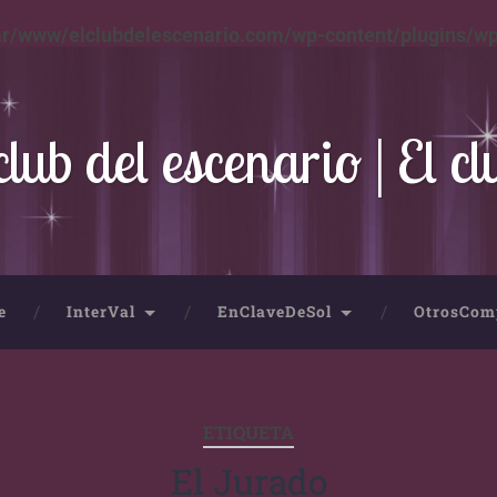
ar/www/elclubdelescenario.com/wp-content/plugins/wp
club del escenario | El cl
e
InterVal
EnClaveDeSol
OtrosCom
ETIQUETA
El Jurado