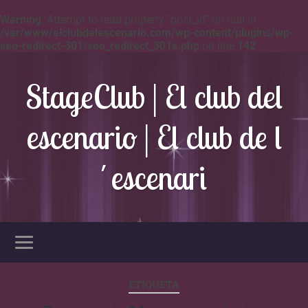
Warning
: Attempt to read property "post_id" on null in
/var/www/elclubdelescenario.com/wp-content/plugins/wp-
seo-redirect-301/seo_redirect_301s.php
on line
142
StageClub | El club del
escenario | El club de l
´escenari
ETIQUETA