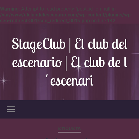
Warning
: Attempt to read property "post_id" on null in
/var/www/elclubdelescenario.com/wp-content/plugins/wp-
seo-redirect-301/seo_redirect_301s.php
on line
142
StageClub | El club del
escenario | El club de l
´escenari
ETIQUETA