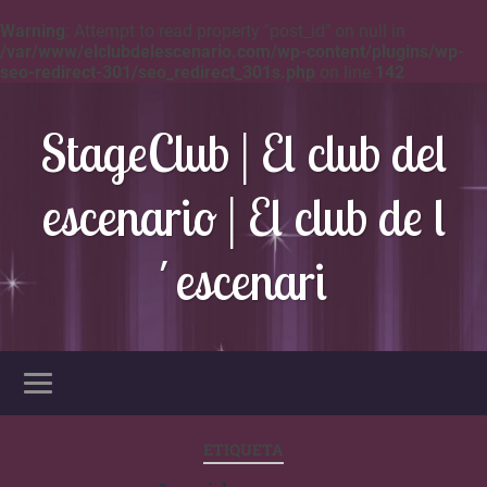
Warning
: Attempt to read property "post_id" on null in
/var/www/elclubdelescenario.com/wp-content/plugins/wp-
seo-redirect-301/seo_redirect_301s.php
on line
142
StageClub | El club del
escenario | El club de l
´escenari
ETIQUETA