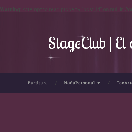
Warning
: Attempt to read property "post_id" on null in
/v
StageClub | El 
Partitura
NadaPersonal
TocArt