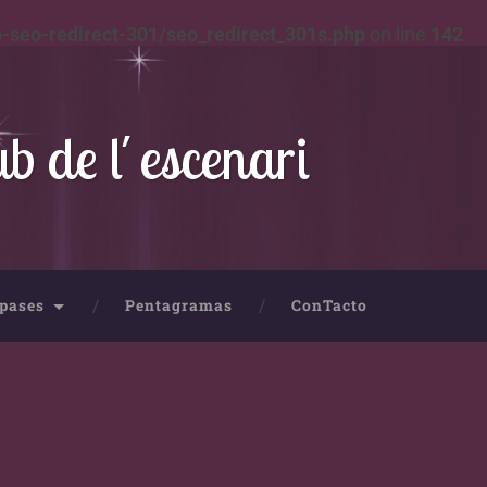
-seo-redirect-301/seo_redirect_301s.php
on line
142
ub de l´escenari
pases
Pentagramas
ConTacto