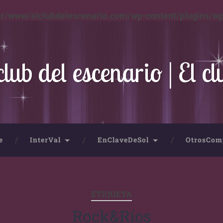
ar/www/elclubdelescenario.com/wp-content/plugins/wp
club del escenario | El cl
e
InterVal
EnClaveDeSol
OtrosCom
ETIQUETA
Rock&Ríos