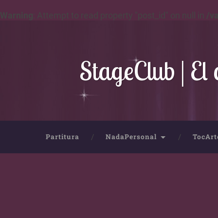
Warning
: Attempt to read property "post_id" on null in
/v
StageClub | El 
Partitura
NadaPersonal
TocArt