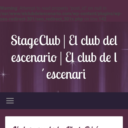
Warning
: Attempt to read property "post_id" on null in
/var/www/elclubdelescenario.com/wp-content/plugins/wp-
seo-redirect-301/seo_redirect_301s.php
on line
142
StageClub | El club del
escenario | El club de l
´escenari