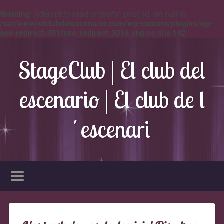
Warning
: Attempt to read property "post_id" on null in
/var/www/elclubdelescenario.com/wp-content/plugins/wp-
seo-redirect-301/seo_redirect_301s.php
on line
142
StageClub | El club del
escenario | El club de l
´escenari