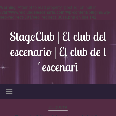
Warning
: Attempt to read property "post_id" on null in
/var/www/elclubdelescenario.com/wp-content/plugins/wp-
seo-redirect-301/seo_redirect_301s.php
on line
142
StageClub | El club del
escenario | El club de l
´escenari
ETIQUETA