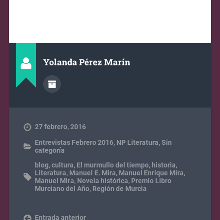
Yolanda Pérez Marín
27 febrero, 2016
Entrevistas Febrero 2016
,
NP Literatura
,
Sin
categoría
blog
,
cultura
,
El murmullo del tiempo
,
historia
,
Literatura
,
Manuel E. Mira
,
Manuel Enrique Mira
,
Manuel Mira
,
Novela histórica
,
Premio Libro
Murciano del Año
,
Región de Murcia
Entrada anterior