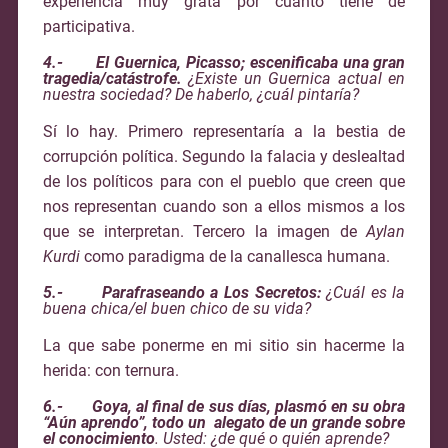
experiencia muy grata por cuanto tiene de
participativa.
4.-
El Guernica, Picasso; escenificaba una gran
tragedia/catástrofe.
¿Existe un Guernica actual en
nuestra sociedad? De haberlo, ¿cuál pintaría?
Sí lo hay. Primero representaría a la bestia de
corrupción política. Segundo la falacia y deslealtad
de los políticos para con el pueblo que creen que
nos representan cuando son a ellos mismos a los
que se interpretan. Tercero la imagen de
Aylan
Kurdi
como paradigma de la canallesca humana.
5.- Parafraseando a Los Secretos:
¿Cuál es la
buena chica/el buen chico de su vida?
La que sabe ponerme en mi sitio sin hacerme la
herida: con ternura.
6.- Goya, al final de sus días, plasmó en su obra
“Aún aprendo”, todo un alegato de un grande sobre
el conocimiento
. Usted: ¿de qué o quién aprende?