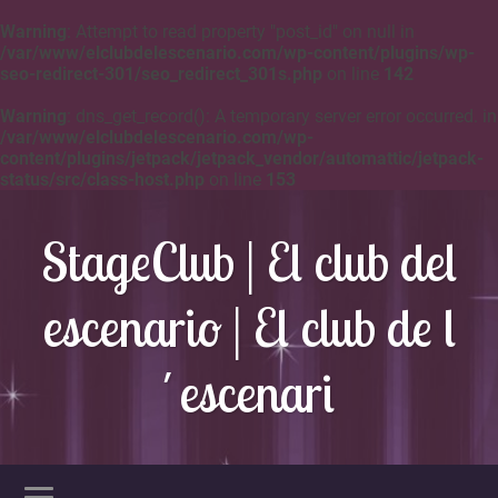
Warning
: Attempt to read property "post_id" on null in
/var/www/elclubdelescenario.com/wp-content/plugins/wp-
seo-redirect-301/seo_redirect_301s.php
on line
142
Warning
: dns_get_record(): A temporary server error occurred. in
/var/www/elclubdelescenario.com/wp-
content/plugins/jetpack/jetpack_vendor/automattic/jetpack-
status/src/class-host.php
on line
153
StageClub | El club del
escenario | El club de l
´escenari