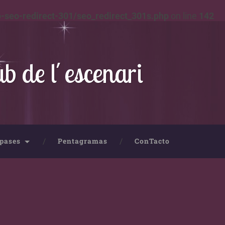
-seo-redirect-301/seo_redirect_301s.php
on line
142
ub de l´escenari
pases
Pentagramas
ConTacto