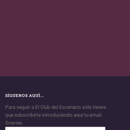
SÍGUENOS AQUÍ...
Para seguir a El Club del Escenario sólo tienes
que subscribirte introduciendo aquí tu email.
Gracias.