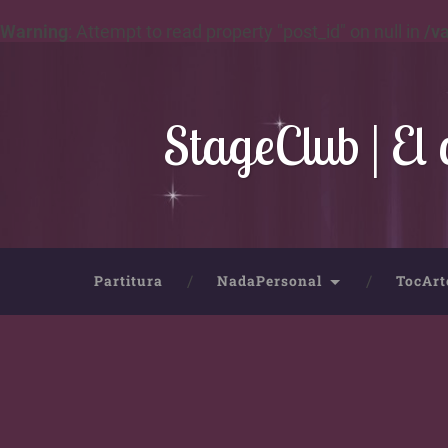
Warning
: Attempt to read property "post_id" on null in
/v
StageClub | El 
Partitura
NadaPersonal
TocArt